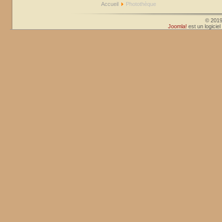
Accueil
Photothèque
© 201
Joomla!
est un logicie